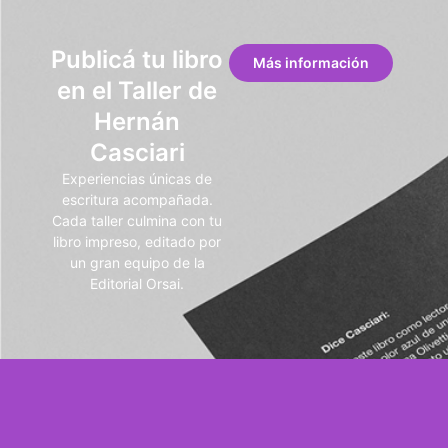
Publicá tu libro
Más información
en el Taller de
Hernán
Casciari
Experiencias únicas de
escritura acompañada.
Cada taller culmina con tu
libro impreso, editado por
un gran equipo de la
Editorial Orsai.