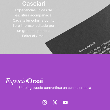
Casciari
Experiencias únicas de
escritura acompañada.
Cada taller culmina con tu
libro impreso, editado por
un gran equipo de la
Editorial Orsai.
Orsai
Espacio
Un blog puede convertirse en cualquier cosa