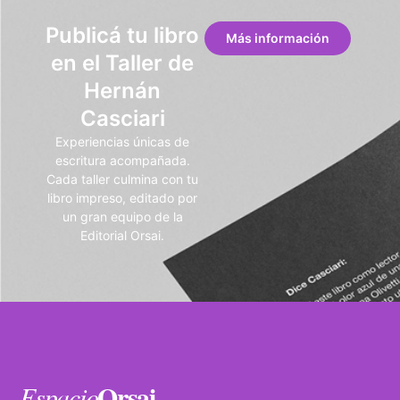
Publicá tu libro
Más información
en el Taller de
Hernán
Casciari
Experiencias únicas de
escritura acompañada.
Cada taller culmina con tu
libro impreso, editado por
un gran equipo de la
Editorial Orsai.
Orsai
Espacio