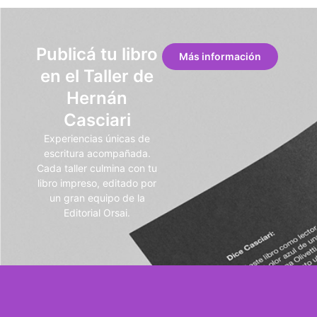
Publicá tu libro
Más información
en el Taller de
Hernán
Casciari
Experiencias únicas de
escritura acompañada.
Cada taller culmina con tu
libro impreso, editado por
un gran equipo de la
Editorial Orsai.