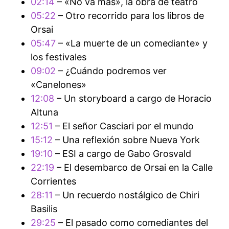
02:14
– «No va más», la obra de teatro
05:22
– Otro recorrido para los libros de
Orsai
05:47
– «La muerte de un comediante» y
los festivales
09:02
– ¿Cuándo podremos ver
«Canelones»
12:08
– Un storyboard a cargo de Horacio
Altuna
12:51
– El señor Casciari por el mundo
15:12
– Una reflexión sobre Nueva York
19:10
– ESI a cargo de Gabo Grosvald
22:19
– El desembarco de Orsai en la Calle
Corrientes
28:11
– Un recuerdo nostálgico de Chiri
Basilis
29:25
– El pasado como comediantes del