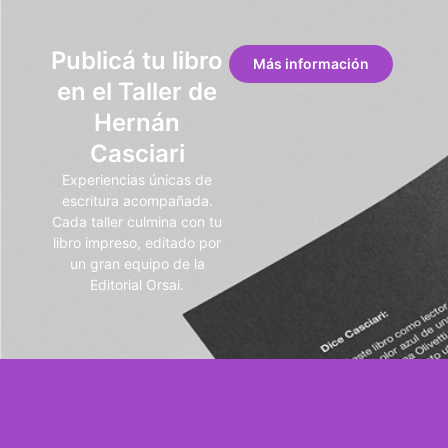
Publicá tu libro
Más información
en el Taller de
Hernán
Casciari
Experiencias únicas de
escritura acompañada.
Cada taller culmina con tu
libro impreso, editado por
un gran equipo de la
Editorial Orsai.