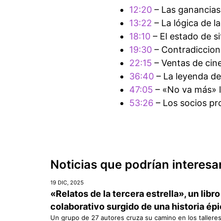
12:20
– Las ganancias
13:22
– La lógica de la
18:10
– El estado de s
19:30
– Contradiccion
22:15
– Ventas de cine
36:40
– La leyenda de 
47:05
– «No va más» ll
53:26
– Los socios p
Noticias que podrían interesa
19 DIC, 2025
«Relatos de la tercera estrella», un libro
colaborativo surgido de una historia ép
Un grupo de 27 autores cruza su camino en los tallere