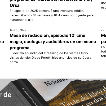
don
Orsai’
esc
En agosto de 2025 comenzó una aventura inédita:
necesitábamos 18 semanas y 18 dólares por oyente para
mantener al aire...
14 JUL, 2025
7 J
Mesa de redacción, episodio 10: cine,
Me
rno
magia, ecología y audiolibros en un mismo
pa
En 
programa
tod
El décimo episodio del streaming de los viernes tuvo
fen
visitas de lujo: Diego Peretti hizo anuncios de su ópera
prima,...
r de