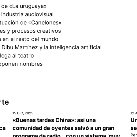
 de «La uruguaya»
 industria audiovisual
ituación de «Canelones»
es y procesos creativos
 en el resto del mundo
Dibu Martínez y la inteligencia artificial
ega al teatro
roponen nombres
rte
15 DIC, 2025
12 
«Buenas tardes China»: así una
Un
ica
comunidad de oyentes salvó a un gran
se
s
Per
programa de radio… con un sistema ‘muy