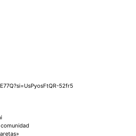
3E77Q?si=UsPyosFtQR-52fr5
i
a comunidad
aretas»