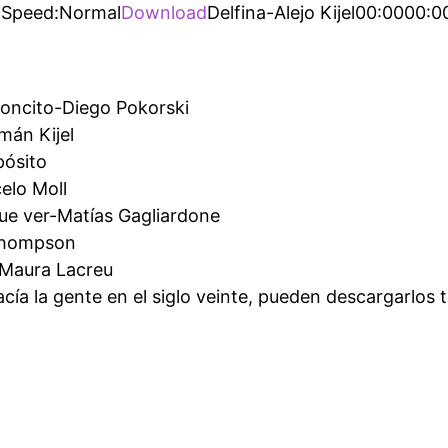
2Speed:Normal
Download
Delfina-Alejo Kijel00:0000:0
concito-Diego Pokorski
mán Kijel
pósito
elo Moll
ue ver-Matías Gagliardone
Thompson
o-Maura Lacreu
acía la gente en el siglo veinte, pueden descargarlos