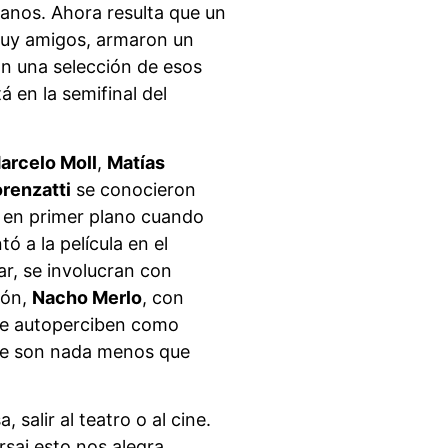
anos. Ahora resulta que un
 muy amigos, armaron un
on una selección de esos
á en la semifinal del
arcelo Moll
,
Matías
orenzatti
se conocieron
en primer plano cuando
ó a la película en el
ar, se involucran con
ión,
Nacho Merlo
, con
 se autoperciben como
de son nada menos que
 salir al teatro o al cine.
sai esto nos alegra