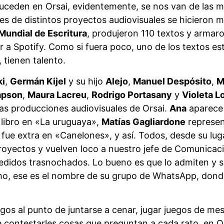
uceden en Orsai, evidentemente, se nos van de las m
es de distintos proyectos audiovisuales se hicieron
Mundial de Escritura
, produjeron 110 textos y armar
 a Spotify. Como si fuera poco, uno de los textos est
 tienen talento.
ki
,
Germán Kijel
y su hijo
Alejo
,
Manuel Despósito
,
M
mpson
,
Maura Lacreu
,
Rodrigo Portasany
y
Violeta L
las producciones audiovisuales de Orsai.
Ana
aparece 
 libro en «La uruguaya»,
Matías Gagliardone
represent
fue extra en «Canelones», y así. Todos, desde su lug
royectos y vuelven loco a nuestro jefe de Comunicac
pedidos trasnochados. Lo bueno es que lo admiten y
cho, ese es el nombre de su grupo de WhatsApp, don
gos al punto de juntarse a cenar, jugar juegos de mesa,
contestarles cosas que preguntan a cada rato, en Or