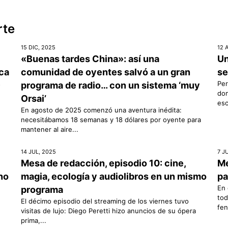
rte
15 DIC, 2025
12 
«Buenas tardes China»: así una
Un
ica
comunidad de oyentes salvó a un gran
se
s
Per
programa de radio… con un sistema ‘muy
don
Orsai’
esc
En agosto de 2025 comenzó una aventura inédita:
necesitábamos 18 semanas y 18 dólares por oyente para
mantener al aire...
14 JUL, 2025
7 J
Mesa de redacción, episodio 10: cine,
Me
rno
magia, ecología y audiolibros en un mismo
pa
En 
programa
tod
El décimo episodio del streaming de los viernes tuvo
fen
visitas de lujo: Diego Peretti hizo anuncios de su ópera
prima,...