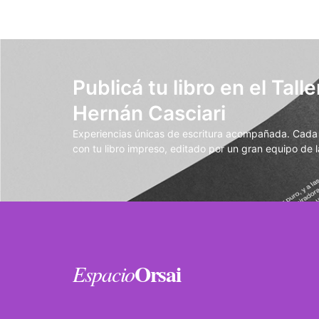
Publicá tu libro en el Talle
Hernán Casciari
Experiencias únicas de escritura acompañada. Cada t
con tu libro impreso, editado por un gran equipo de la
Orsai
Espacio