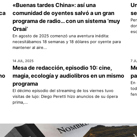
«Buenas tardes China»: así una
Un
ica
comunidad de oyentes salvó a un gran
se
s
Per
programa de radio… con un sistema ‘muy
don
Orsai’
esc
En agosto de 2025 comenzó una aventura inédita:
necesitábamos 18 semanas y 18 dólares por oyente para
mantener al aire...
14 JUL, 2025
7 J
Mesa de redacción, episodio 10: cine,
Me
rno
magia, ecología y audiolibros en un mismo
pa
En 
programa
tod
El décimo episodio del streaming de los viernes tuvo
fen
visitas de lujo: Diego Peretti hizo anuncios de su ópera
prima,...