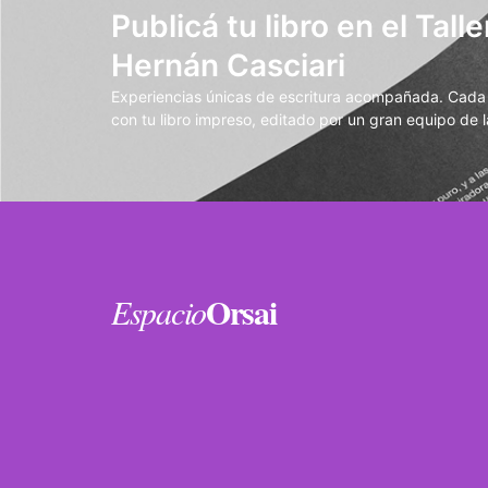
Publicá tu libro en el Talle
Hernán Casciari
Experiencias únicas de escritura acompañada. Cada t
con tu libro impreso, editado por un gran equipo de la
Orsai
Espacio