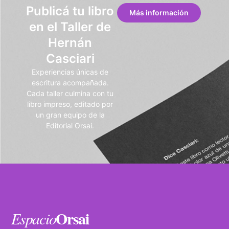
Publicá tu libro
Más información
en el Taller de
Hernán
Casciari
Experiencias únicas de
escritura acompañada.
Cada taller culmina con tu
libro impreso, editado por
un gran equipo de la
Editorial Orsai.
Orsai
Espacio