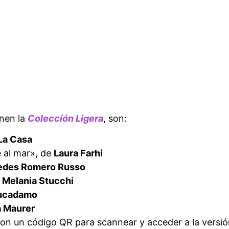
onen la
Coleccíón Ligera
, son:
La Casa
e al mar», de
Laura Farhi
edes Romero Russo
e
Melania Stucchi
Lucadamo
a Maurer
con un código QR para scannear y acceder a la versió