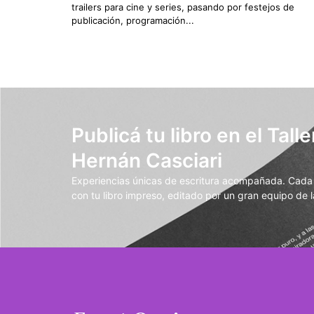
trailers para cine y series, pasando por festejos de
publicación, programación...
Publicá tu libro en el Talle
Hernán Casciari
Experiencias únicas de escritura acompañada. Cada t
con tu libro impreso, editado por un gran equipo de la