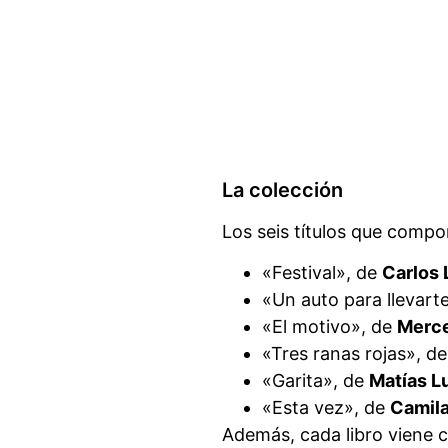
La colección
Los seis títulos que comp
«Festival», de
Carlos 
«Un auto para llevart
«El motivo», de
Merc
«Tres ranas rojas», d
«Garita», de
Matías 
«Esta vez», de
Camil
Además, cada libro viene 