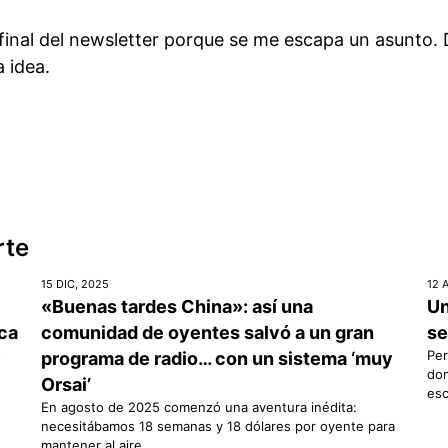
 final del newsletter porque se me escapa un asunto.
 idea.
rte
15 DIC, 2025
12 
«Buenas tardes China»: así una
Un
ica
comunidad de oyentes salvó a un gran
se
s
Per
programa de radio… con un sistema ‘muy
don
Orsai’
esc
En agosto de 2025 comenzó una aventura inédita:
necesitábamos 18 semanas y 18 dólares por oyente para
mantener al aire...