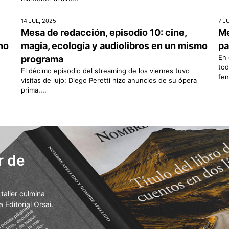
14 JUL, 2025
7 J
Mesa de redacción, episodio 10: cine,
Me
rno
magia, ecología y audiolibros en un mismo
pa
En 
programa
tod
El décimo episodio del streaming de los viernes tuvo
fen
visitas de lujo: Diego Peretti hizo anuncios de su ópera
prima,...
r de
aller culmina
 Editorial Orsai.