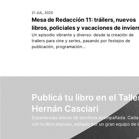
21 JUL, 2025
Mesa de Redacción 11: tráilers, nuevos
libros, policiales y vacaciones de invie
Un episodio vibrante y diverso: desde la creación de
trailers para cine y series, pasando por festejos de
publicación, programación...
Publicá tu libro en el Talle
Hernán Casciari
Experiencias únicas de escritura acompañada. Cada t
con tu libro impreso, editado por un gran equipo de la