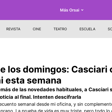
Más Orsai
REVISTA
CINE
TEATRO
ESCUELA
S
e los domingos: Casciari
ai esta semana
emás de las novedades habituales, a Casciari s
icia al final. Intenten descifrarla
recuento semanal desde mi oficina, y sin complement
prano. La prueba de vida es muy triste, pero todo lo