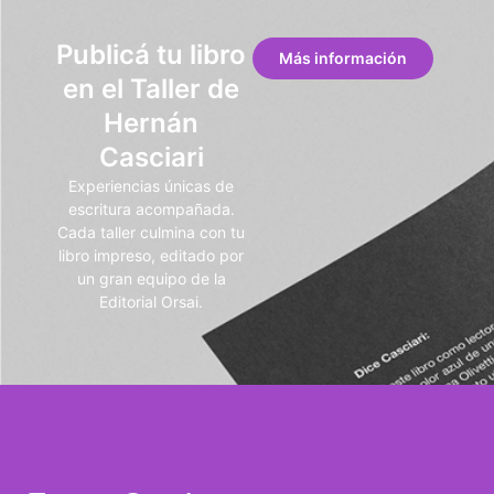
Publicá tu libro
Más información
en el Taller de
Hernán
Casciari
Experiencias únicas de
escritura acompañada.
Cada taller culmina con tu
libro impreso, editado por
un gran equipo de la
Editorial Orsai.