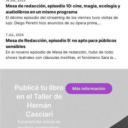
14 JUL, 2025
Mesa de redacción, episodio 10: cine, magia, ecología y
audiolibros en un mismo programa
El décimo episodio del streaming de los viernes tuvo visitas de
lujo: Diego Peretti hizo anuncios de su ópera prima,...
7 JUL, 2025
Mesa de Redacción, episodio 9: no apto para públicos
sensibles
En el noveno episodio de Mesa de redacción, hubo de todo:
shows teatrales con cláusulas insólitas, el fenómeno Sara la...
Publicá tu libro
Más información
en el Taller de
Hernán
Casciari
Experiencias únicas de
escritura acompañada.