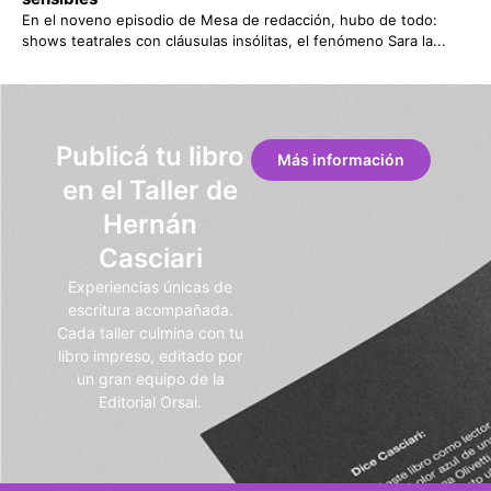
En el noveno episodio de Mesa de redacción, hubo de todo:
shows teatrales con cláusulas insólitas, el fenómeno Sara la...
Publicá tu libro
Más información
en el Taller de
Hernán
Casciari
Experiencias únicas de
escritura acompañada.
Cada taller culmina con tu
libro impreso, editado por
un gran equipo de la
Editorial Orsai.