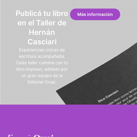
Publicá tu libro
Más información
en el Taller de
Hernán
Casciari
Experiencias únicas de
escritura acompañada.
Cada taller culmina con tu
libro impreso, editado por
un gran equipo de la
Editorial Orsai.