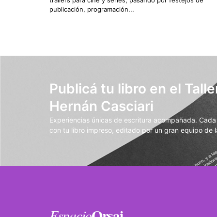
publicación, programación...
Publicá tu libro en el Talle
Hernán Casciari
Experiencias únicas de escritura acompañada. Cada t
con tu libro impreso, editado por un gran equipo de la
Orsai
Espacio