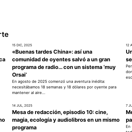
rte
15 DIC, 2025
12 
«Buenas tardes China»: así una
Un
ica
comunidad de oyentes salvó a un gran
se
s
Per
programa de radio… con un sistema ‘muy
don
Orsai’
esc
En agosto de 2025 comenzó una aventura inédita:
necesitábamos 18 semanas y 18 dólares por oyente para
mantener al aire...
14 JUL, 2025
7 J
Mesa de redacción, episodio 10: cine,
Me
rno
magia, ecología y audiolibros en un mismo
pa
En 
programa
tod