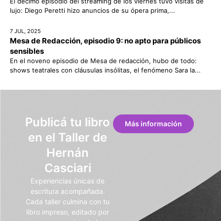
El décimo episodio del streaming de los viernes tuvo visitas de
lujo: Diego Peretti hizo anuncios de su ópera prima,...
7 JUL, 2025
Mesa de Redacción, episodio 9: no apto para públicos
sensibles
En el noveno episodio de Mesa de redacción, hubo de todo:
shows teatrales con cláusulas insólitas, el fenómeno Sara la...
Publicá tu libro
Más información
en el Taller de
Hernán
Casciari
Experiencias únicas de
escritura acompañada.
Cada taller culmina con tu
libro impreso, editado por