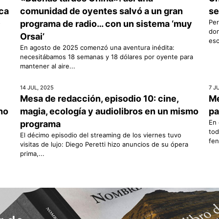
ica
comunidad de oyentes salvó a un gran
se
s
Per
programa de radio… con un sistema ‘muy
don
Orsai’
esc
En agosto de 2025 comenzó una aventura inédita:
necesitábamos 18 semanas y 18 dólares por oyente para
mantener al aire...
14 JUL, 2025
7 J
Mesa de redacción, episodio 10: cine,
Me
rno
magia, ecología y audiolibros en un mismo
pa
En 
programa
tod
El décimo episodio del streaming de los viernes tuvo
fen
visitas de lujo: Diego Peretti hizo anuncios de su ópera
prima,...