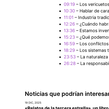
09:19
– Los vericuetos
10:30
– Hablar de car
11:01
– Industria tradi
12:26
– ¿Cuándo habr
13:36
– Estamos inven
15:23
– ¿Qué podemos
16:59
– Los conflictos
18:29
– Los sistemas t
23:53
– La naturaleza
26:28
– La responsabi
Noticias que podrían interesa
19 DIC, 2025
«Relatos de la tercera estrella», un libro