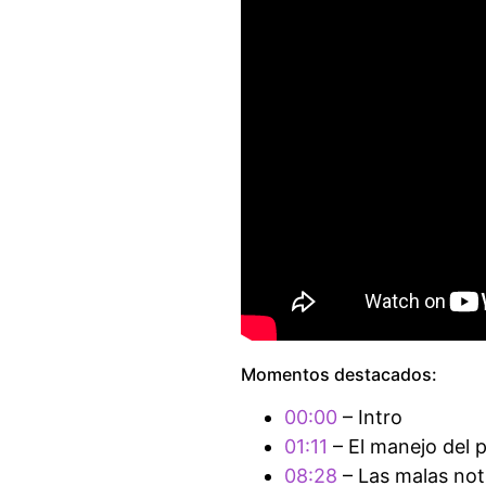
Momentos destacados:
00:00
– Intro
01:11
– El manejo del 
08:28
– Las malas not