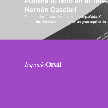
Publicá tu libro en el Talle
Hernán Casciari
Experiencias únicas de escritura acompañada. Cada t
con tu libro impreso, editado por un gran equipo de la
Orsai
Espacio