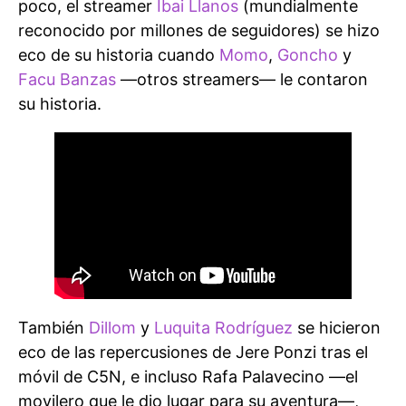
poco, el streamer
Ibai Llanos
(mundialmente
reconocido por millones de seguidores) se hizo
eco de su historia cuando
Momo
,
Goncho
y
Facu Banzas
—otros streamers— le contaron
su historia.
También
Dillom
y
Luquita Rodríguez
se hicieron
eco de las repercusiones de Jere Ponzi tras el
móvil de C5N, e incluso Rafa Palavecino —el
movilero que le dio lugar para su aventura—,