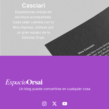
Casciari
Experiencias únicas de
escritura acompañada.
Cada taller culmina con tu
libro impreso, editado por
un gran equipo de la
Editorial Orsai.
Orsai
Espacio
Un blog puede convertirse en cualquier cosa