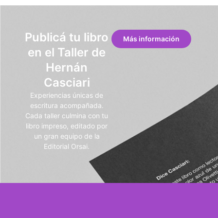
Publicá tu libro
Más información
en el Taller de
Hernán
Casciari
Experiencias únicas de
escritura acompañada.
Cada taller culmina con tu
libro impreso, editado por
un gran equipo de la
Editorial Orsai.