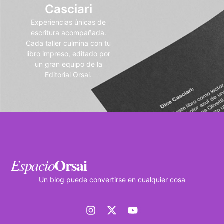
Casciari
Experiencias únicas de
escritura acompañada.
Cada taller culmina con tu
libro impreso, editado por
un gran equipo de la
Editorial Orsai.
Orsai
Espacio
Un blog puede convertirse en cualquier cosa