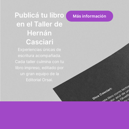
Publicá tu libro
Más información
en el Taller de
Hernán
Casciari
Experiencias únicas de
escritura acompañada.
Cada taller culmina con tu
libro impreso, editado por
un gran equipo de la
Editorial Orsai.