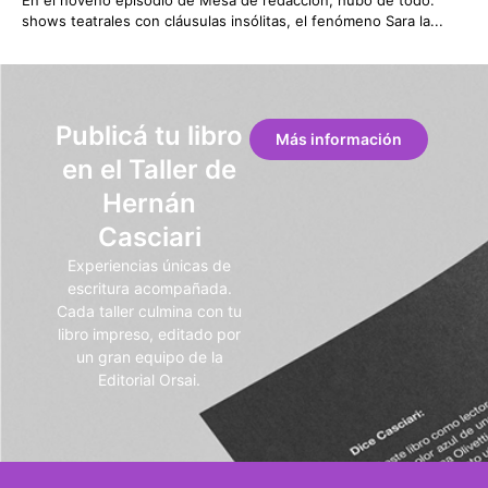
En el noveno episodio de Mesa de redacción, hubo de todo:
shows teatrales con cláusulas insólitas, el fenómeno Sara la...
Publicá tu libro
Más información
en el Taller de
Hernán
Casciari
Experiencias únicas de
escritura acompañada.
Cada taller culmina con tu
libro impreso, editado por
un gran equipo de la
Editorial Orsai.