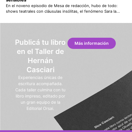
En el noveno episodio de Mesa de redacción, hubo de todo:
shows teatrales con cláusulas insólitas, el fenómeno Sara la...
Publicá tu libro
Más información
en el Taller de
Hernán
Casciari
Experiencias únicas de
escritura acompañada.
Cada taller culmina con tu
libro impreso, editado por
un gran equipo de la
Editorial Orsai.