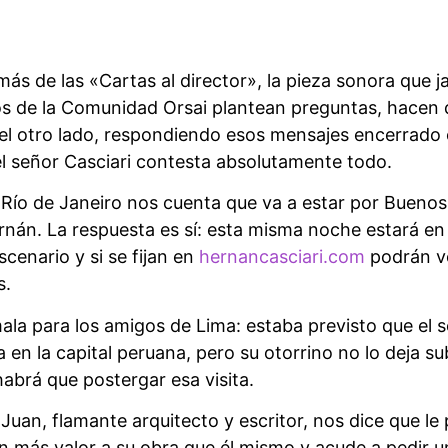
más de las «Cartas al director», la pieza sonora que 
ios de la Comunidad Orsai plantean preguntas, hacen 
el otro lado, respondiendo esos mensajes encerrado
el señor Casciari contesta absolutamente todo.
Río de Janeiro nos cuenta que va a estar por Buenos 
ernán. La respuesta es sí: esta misma noche estará en
scenario y si se fijan en
hernancasciari.com
podrán ve
s.
ala para los amigos de Lima: estaba previsto que el s
en la capital peruana, pero su otorrino no lo deja su
abrá que postergar esa visita.
Juan, flamante arquitecto y escritor, nos dice que le
dan más valor a su obra que él mismo y acude a pedir u