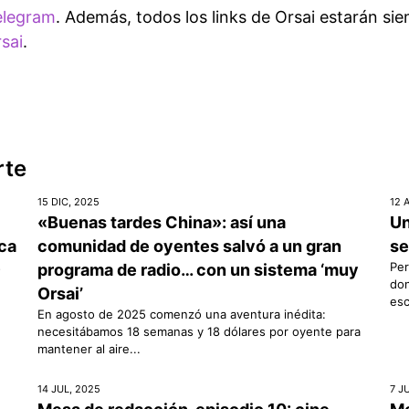
elegram
. Además, todos los links de Orsai estarán si
rsai
.
rte
15 DIC, 2025
12 
«Buenas tardes China»: así una
Un
ica
comunidad de oyentes salvó a un gran
se
s
Per
programa de radio… con un sistema ‘muy
don
Orsai’
esc
En agosto de 2025 comenzó una aventura inédita:
necesitábamos 18 semanas y 18 dólares por oyente para
mantener al aire...
14 JUL, 2025
7 J