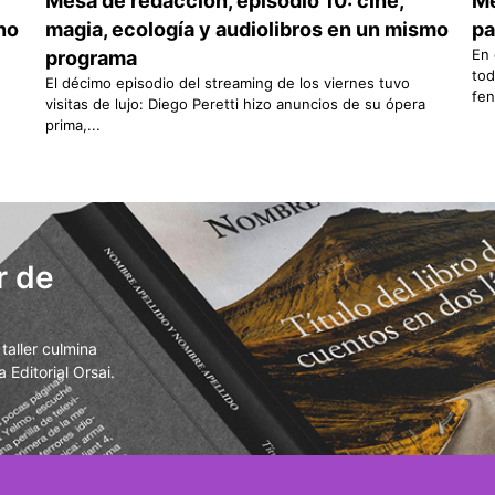
Mesa de redacción, episodio 10: cine,
Me
rno
magia, ecología y audiolibros en un mismo
pa
En 
programa
tod
El décimo episodio del streaming de los viernes tuvo
fen
visitas de lujo: Diego Peretti hizo anuncios de su ópera
prima,...
r de
aller culmina
 Editorial Orsai.