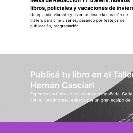
Mesa de Redacción 11: tráilers, nuevos
libros, policiales y vacaciones de invie
Un episodio vibrante y diverso: desde la creación de
trailers para cine y series, pasando por festejos de
publicación, programación...
Publicá tu libro en el Talle
Hernán Casciari
Experiencias únicas de escritura acompañada. Cada t
con tu libro impreso, editado por un gran equipo de la