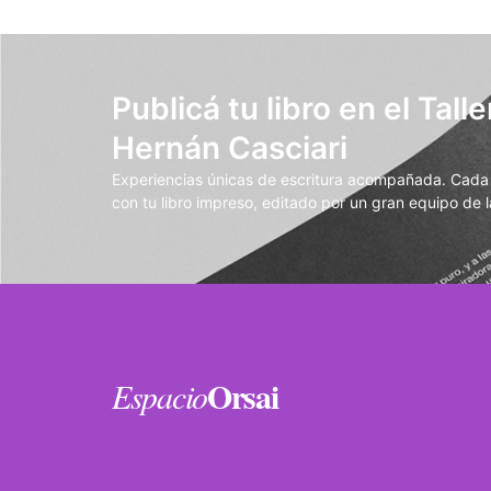
Publicá tu libro en el Talle
Hernán Casciari
Experiencias únicas de escritura acompañada. Cada t
con tu libro impreso, editado por un gran equipo de la
Orsai
Espacio