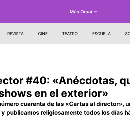
Más Orsai
REVISTA
CINE
TEATRO
ESCUELA
S
rector #40: «Anécdotas, q
shows en el exterior»
número cuarenta de las «Cartas al director», 
s y publicamos religiosamente todos los días h