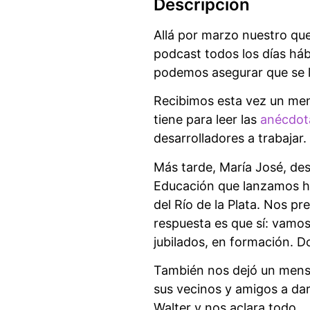
Descripción
Allá por marzo nuestro que
podcast todos los días háb
podemos asegurar que se le
Recibimos esta vez un men
tiene para leer las
anécdot
desarrolladores a trabajar
Más tarde, María José, de
Educación que lanzamos ha
del Río de la Plata. Nos p
respuesta es que sí: vamos
jubilados, en formación. D
También nos dejó un mensa
sus vecinos y amigos a da
Walter y nos aclara todo.