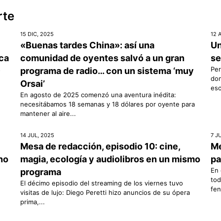
rte
15 DIC, 2025
12 
«Buenas tardes China»: así una
Un
ica
comunidad de oyentes salvó a un gran
se
s
Per
programa de radio… con un sistema ‘muy
don
Orsai’
esc
En agosto de 2025 comenzó una aventura inédita:
necesitábamos 18 semanas y 18 dólares por oyente para
mantener al aire...
14 JUL, 2025
7 J
Mesa de redacción, episodio 10: cine,
Me
rno
magia, ecología y audiolibros en un mismo
pa
En 
programa
tod
El décimo episodio del streaming de los viernes tuvo
fen
visitas de lujo: Diego Peretti hizo anuncios de su ópera
prima,...