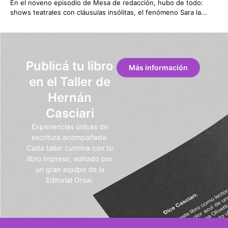
En el noveno episodio de Mesa de redacción, hubo de todo:
shows teatrales con cláusulas insólitas, el fenómeno Sara la...
Publicá tu libro
Más información
en el Taller de
Hernán
Casciari
Experiencias únicas de
escritura acompañada.
Cada taller culmina con tu
libro impreso, editado por
un gran equipo de la
Editorial Orsai.