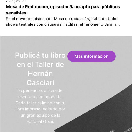
7 JUL, 2025
Mesa de Redacción, episodio 9: no apto para públicos
sensibles
En el noveno episodio de Mesa de redacción, hubo de todo:
shows teatrales con cláusulas insólitas, el fenómeno Sara la...
Publicá tu libro
Más información
en el Taller de
Hernán
Casciari
Experiencias únicas de
escritura acompañada.
Cada taller culmina con tu
libro impreso, editado por
un gran equipo de la
Editorial Orsai.