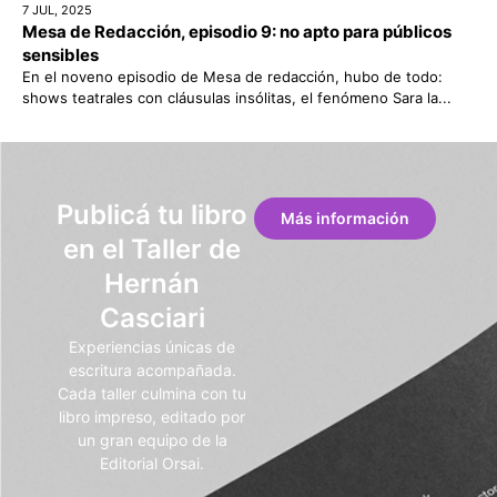
7 JUL, 2025
Mesa de Redacción, episodio 9: no apto para públicos
sensibles
En el noveno episodio de Mesa de redacción, hubo de todo:
shows teatrales con cláusulas insólitas, el fenómeno Sara la...
Publicá tu libro
Más información
en el Taller de
Hernán
Casciari
Experiencias únicas de
escritura acompañada.
Cada taller culmina con tu
libro impreso, editado por
un gran equipo de la
Editorial Orsai.