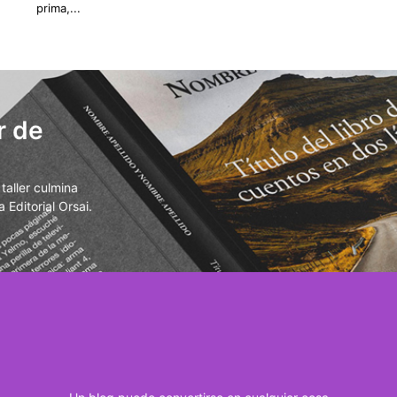
prima,...
r de
aller culmina
 Editorial Orsai.