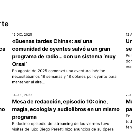
rte
15 DIC, 2025
12 
«Buenas tardes China»: así una
Un
ica
comunidad de oyentes salvó a un gran
se
s
Per
programa de radio… con un sistema ‘muy
don
Orsai’
esc
En agosto de 2025 comenzó una aventura inédita:
necesitábamos 18 semanas y 18 dólares por oyente para
mantener al aire...
14 JUL, 2025
7 J
Mesa de redacción, episodio 10: cine,
Me
rno
magia, ecología y audiolibros en un mismo
pa
En 
programa
tod
El décimo episodio del streaming de los viernes tuvo
fen
visitas de lujo: Diego Peretti hizo anuncios de su ópera