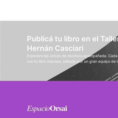
Publicá tu libro en el Talle
Hernán Casciari
Experiencias únicas de escritura acompañada. Cada t
con tu libro impreso, editado por un gran equipo de la
Orsai
Espacio