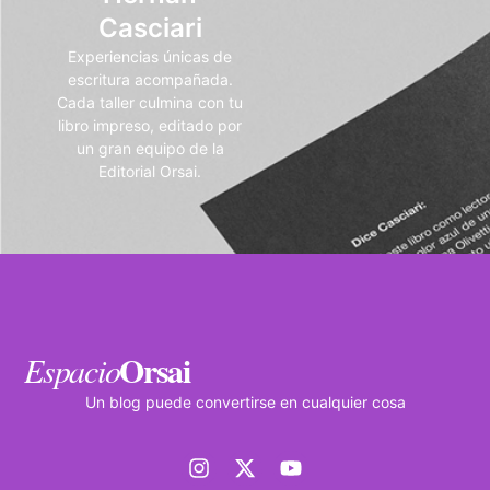
Casciari
Experiencias únicas de
escritura acompañada.
Cada taller culmina con tu
libro impreso, editado por
un gran equipo de la
Editorial Orsai.
Orsai
Espacio
Un blog puede convertirse en cualquier cosa