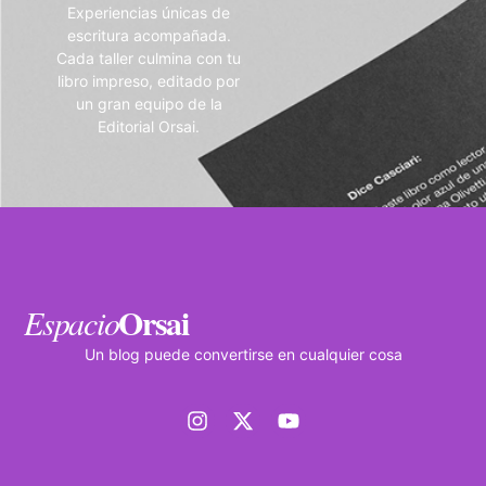
Experiencias únicas de
escritura acompañada.
Cada taller culmina con tu
libro impreso, editado por
un gran equipo de la
Editorial Orsai.
Orsai
Espacio
Un blog puede convertirse en cualquier cosa