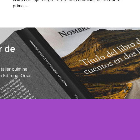
prima,...
r de
aller culmina
 Editorial Orsai.