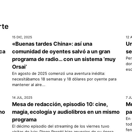
rte
15 DIC, 2025
12 
«Buenas tardes China»: así una
Un
ica
comunidad de oyentes salvó a un gran
se
s
Per
programa de radio… con un sistema ‘muy
don
Orsai’
esc
En agosto de 2025 comenzó una aventura inédita:
necesitábamos 18 semanas y 18 dólares por oyente para
mantener al aire...
14 JUL, 2025
7 J
Mesa de redacción, episodio 10: cine,
Me
rno
magia, ecología y audiolibros en un mismo
pa
En 
programa
tod
El décimo episodio del streaming de los viernes tuvo
fen
visitas de lujo: Diego Peretti hizo anuncios de su ópera