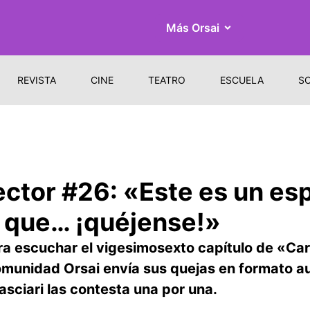
Más Orsai
REVISTA
CINE
TEATRO
ESCUELA
S
rector #26: «Este es un es
í que… ¡quéjense!»
escuchar el vigesimosexto capítulo de «Carta
omunidad Orsai envía sus quejas en formato au
sciari las contesta una por una.