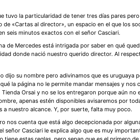
 tuvo la particularidad de tener tres días pares pero
o de «Cartas al director», un espacio en el que los s
en seis minutos exactos con el señor Casciari.
na de Mercedes está intrigada por saber en qué qued
lidad donde nació nuestro querido director. Al respe
no dijo su nombre pero adivinamos que es uruguaya p
 qué la página no le permite mandar mensajes y nos c
Tienda Orsai y no se los entregaron porque aún no es
ombre, apenas estén disponibles avisaremos por toda
a nuestro alcance. Y, por suerte, falta muy poco.
ro nos cuenta que está algo decepcionada por algunas
el señor Casciari le explica algo que es muy importa
o tiene estas reglas, pero sepan que es el primero 