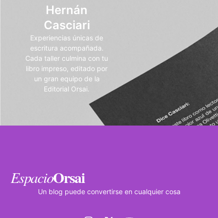
Hernán
Casciari
Experiencias únicas de
escritura acompañada.
Cada taller culmina con tu
libro impreso, editado por
un gran equipo de la
Editorial Orsai.
Orsai
Espacio
Un blog puede convertirse en cualquier cosa