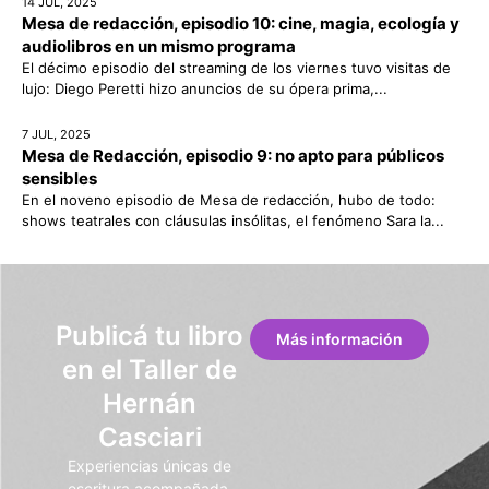
14 JUL, 2025
Mesa de redacción, episodio 10: cine, magia, ecología y
audiolibros en un mismo programa
El décimo episodio del streaming de los viernes tuvo visitas de
lujo: Diego Peretti hizo anuncios de su ópera prima,...
7 JUL, 2025
Mesa de Redacción, episodio 9: no apto para públicos
sensibles
En el noveno episodio de Mesa de redacción, hubo de todo:
shows teatrales con cláusulas insólitas, el fenómeno Sara la...
Publicá tu libro
Más información
en el Taller de
Hernán
Casciari
Experiencias únicas de
escritura acompañada.