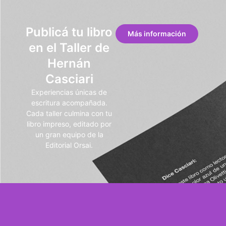
Publicá tu libro
Más información
en el Taller de
Hernán
Casciari
Experiencias únicas de
escritura acompañada.
Cada taller culmina con tu
libro impreso, editado por
un gran equipo de la
Editorial Orsai.