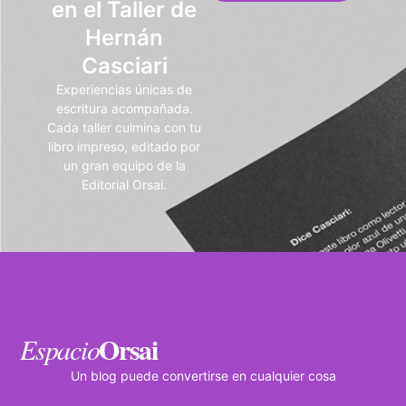
en el Taller de
Hernán
Casciari
Experiencias únicas de
escritura acompañada.
Cada taller culmina con tu
libro impreso, editado por
un gran equipo de la
Editorial Orsai.
Orsai
Espacio
Un blog puede convertirse en cualquier cosa