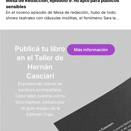
Mesa de Redacción, episodio 9: no apto para públicos
sensibles
En el noveno episodio de Mesa de redacción, hubo de todo:
shows teatrales con cláusulas insólitas, el fenómeno Sara la...
Publicá tu libro
Más información
en el Taller de
Hernán
Casciari
Experiencias únicas de
escritura acompañada.
Cada taller culmina con tu
libro impreso, editado por
un gran equipo de la
Editorial Orsai.