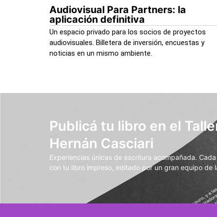
Audiovisual Para Partners: la
aplicación definitiva
Un espacio privado para los socios de proyectos
audiovisuales. Billetera de inversión, encuestas y
noticias en un mismo ambiente.
Publicá tu libro en el Talle
Hernán Casciari
Experiencias únicas de escritura acompañada. Cada t
con tu libro impreso, editado por un gran equipo de la