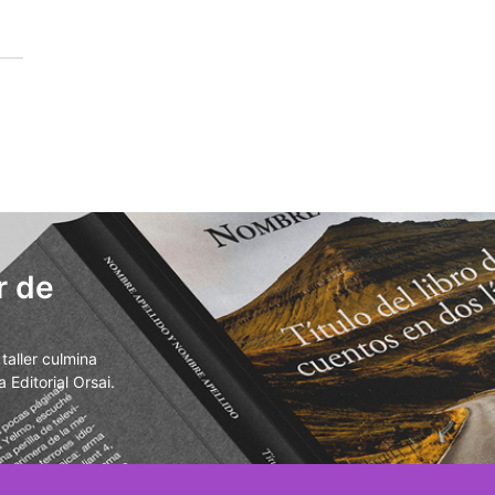
r de
aller culmina
 Editorial Orsai.