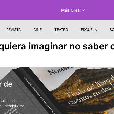
Más Orsai
REVISTA
CINE
TEATRO
ESCUELA
S
siquiera imaginar no saber
r de
aller culmina
 Editorial Orsai.