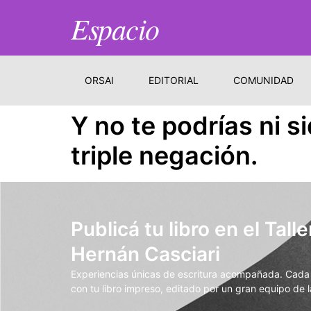
Espacio
ORSAI
EDITORIAL
COMUNIDAD
Y no te podrías ni 
triple negación.
Publicá tu libro en el Talle
Hernán Casciari
Experiencias únicas de escritura acompañada. Cada t
con tu libro impreso, editado por un gran equipo de la