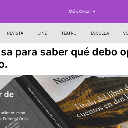
Más Orsai
REVISTA
CINE
TEATRO
ESCUELA
S
nsa para saber qué debo o
o.
r de
aller culmina
 Editorial Orsai.