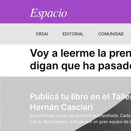
Espacio
ORSAI
EDITORIAL
COMUNIDAD
Voy a leerme la pre
digan que ha pasad
Publicá tu libro en el Talle
Hernán Casciari
Experiencias únicas de escritura acompañada. Cada t
con tu libro impreso, editado por un gran equipo de la