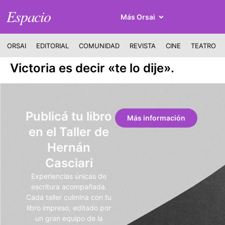
Espacio
Más Orsai
ORSAI
EDITORIAL
COMUNIDAD
REVISTA
CINE
TEATRO
Victoria es decir «te lo dije».
Publicá tu libro
Más información
en el Taller de
Hernán
Casciari
Experiencias únicas de
escritura acompañada.
Cada taller culmina con tu
libro impreso, editado por
un gran equipo de la