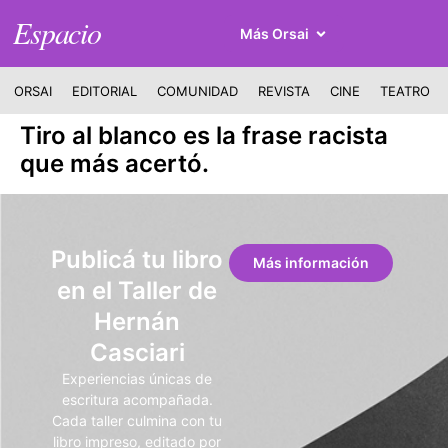
Espacio
Más Orsai
ORSAI
EDITORIAL
COMUNIDAD
REVISTA
CINE
TEATRO
Tiro al blanco es la frase racista
que más acertó.
Publicá tu libro
Más información
en el Taller de
Hernán
Casciari
Experiencias únicas de
escritura acompañada.
Cada taller culmina con tu
libro impreso, editado por