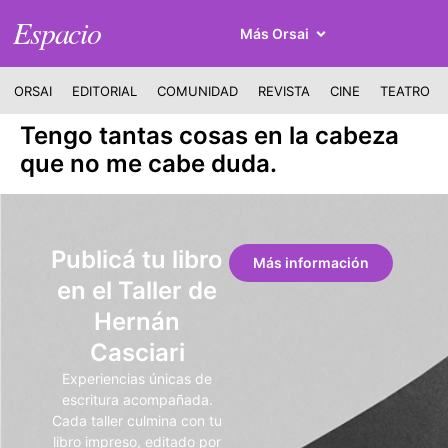
Espacio
Más Orsai
ORSAI
EDITORIAL
COMUNIDAD
REVISTA
CINE
TEATRO
Tengo tantas cosas en la cabeza
que no me cabe duda.
Publicá tu libro
Más información
en el Taller de
Hernán
Casciari
Experiencias únicas de
escritura acompañada.
Cada taller culmina con tu
libro impreso, editado por