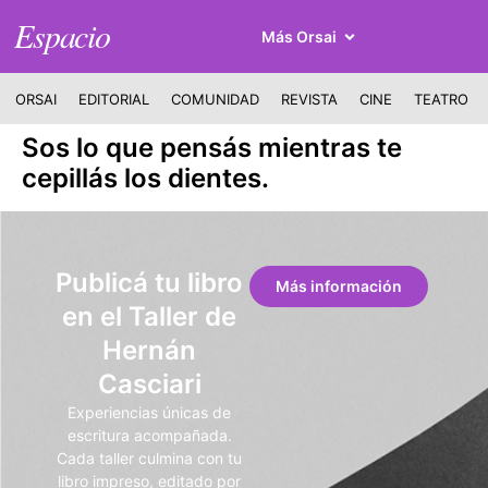
Espacio
Más Orsai
ORSAI
EDITORIAL
COMUNIDAD
REVISTA
CINE
TEATRO
Sos lo que pensás mientras te
cepillás los dientes.
Publicá tu libro
Más información
en el Taller de
Hernán
Casciari
Experiencias únicas de
escritura acompañada.
Cada taller culmina con tu
libro impreso, editado por