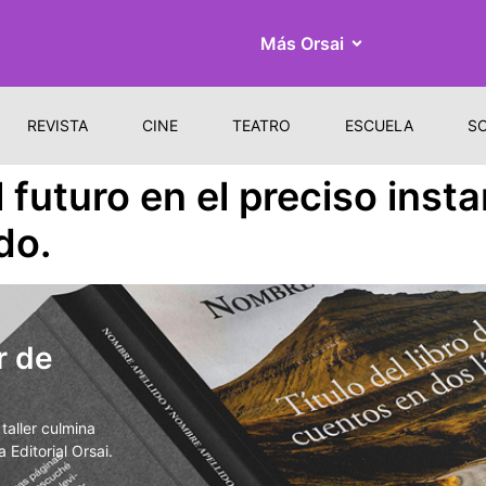
Más Orsai
REVISTA
CINE
TEATRO
ESCUELA
S
 futuro en el preciso inst
do.
r de
aller culmina
 Editorial Orsai.