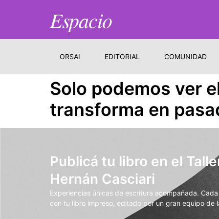
Espacio
ORSAI
EDITORIAL
COMUNIDAD
Solo podemos ver el
transforma en pasa
Publicá tu libro en el Talle
Hernán Casciari
Experiencias únicas de escritura acompañada. Cada t
con tu libro impreso, editado por un gran equipo de la