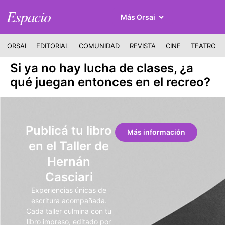
Espacio
Más Orsai
ORSAI
EDITORIAL
COMUNIDAD
REVISTA
CINE
TEATRO
Si ya no hay lucha de clases, ¿a
qué juegan entonces en el recreo?
Publicá tu libro
Más información
en el Taller de
Hernán
Casciari
Experiencias únicas de
escritura acompañada.
Cada taller culmina con tu
libro impreso, editado por