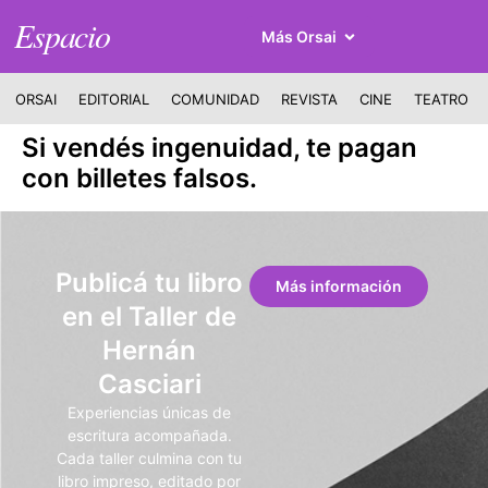
Espacio
Más Orsai
ORSAI
EDITORIAL
COMUNIDAD
REVISTA
CINE
TEATRO
Si vendés ingenuidad, te pagan
con billetes falsos.
Publicá tu libro
Más información
en el Taller de
Hernán
Casciari
Experiencias únicas de
escritura acompañada.
Cada taller culmina con tu
libro impreso, editado por