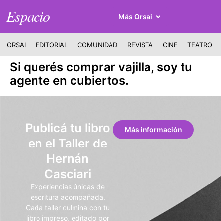
Espacio
Más Orsai
ORSAI
EDITORIAL
COMUNIDAD
REVISTA
CINE
TEATRO
Si querés comprar vajilla, soy tu
agente en cubiertos.
Publicá tu libro
Más información
en el Taller de
Hernán
Casciari
Experiencias únicas de
escritura acompañada.
Cada taller culmina con tu
libro impreso, editado por