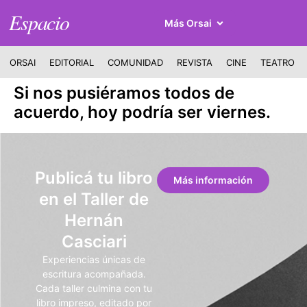
Espacio
Más Orsai
ORSAI
EDITORIAL
COMUNIDAD
REVISTA
CINE
TEATRO
Si nos pusiéramos todos de
acuerdo, hoy podría ser viernes.
Publicá tu libro
Más información
en el Taller de
Hernán
Casciari
Experiencias únicas de
escritura acompañada.
Cada taller culmina con tu
libro impreso, editado por